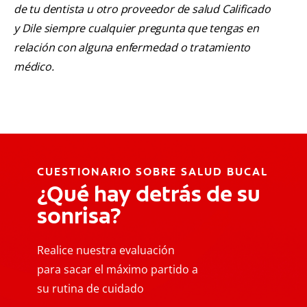
de tu dentista u otro proveedor de salud Calificado
y Dile siempre cualquier pregunta que tengas en
relación con alguna enfermedad o tratamiento
médico.
CUESTIONARIO SOBRE SALUD BUCAL
¿Qué hay detrás de su
sonrisa?
Realice nuestra evaluación
para sacar el máximo partido a
su rutina de cuidado