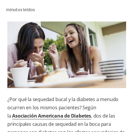
CHEQUEO DE SALUD BUCAL
minutos leídos
SELECCIÓN DE PRODUCTOS
PARA PROFESIONALES
CUPONES
DO (ES)
SUSCRÍBASE
¿Por qué la sequedad bucal y la diabetes a menudo
ocurren en los mismos pacientes? Según
la
Asociación Americana de Diabetes
, dos de las
principales causas de sequedad en la boca para