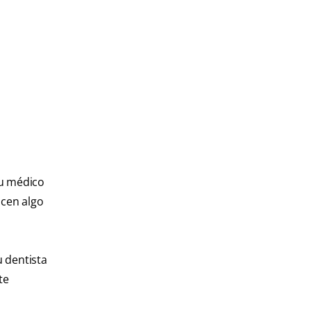
su médico
ucen algo
 dentista
te