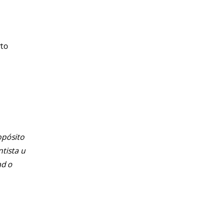
rto
opósito
ntista u
ad o