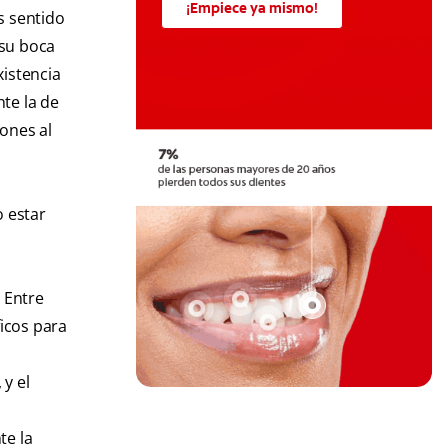
¡Empiece ya mismo!
s sentido
 su boca
xistencia
te la de
iones al
o estar
 Entre
ficos para
 y el
te la