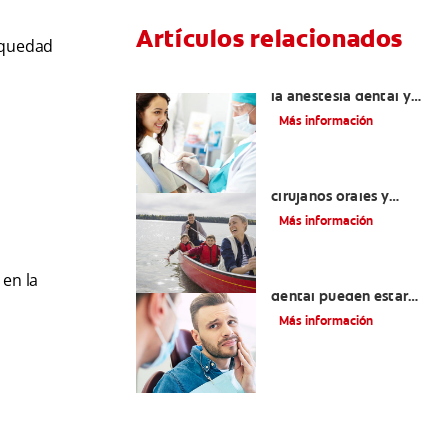
Artículos relacionados
sequedad
Efectos colaterales de
la anestesia dental y
causas de tratamiento
Más información
La cirugía y los
cirujanos orales y
maxilofaciales
Más información
¿La migraña y el dolor
 en la
dental pueden estar
relacionados?
Más información