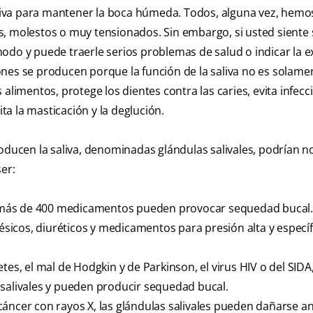
saliva para mantener la boca húmeda. Todos, alguna vez, hemo
s, molestos o muy tensionados. Sin embargo, si usted siente
odo y puede traerle serios problemas de salud o indicar la e
nes se producen porque la función de la saliva no es solamen
alimentos, protege los dientes contra las caries, evita infecc
ita la masticación y la deglución.
oducen la saliva, denominadas glándulas salivales, podrían n
er:
ás de 400 medicamentos pueden provocar sequedad bucal.
gésicos, diuréticos y medicamentos para presión alta y especí
, el mal de Hodgkin y de Parkinson, el virus HIV o del SIDA,
 salivales y pueden producir sequedad bucal.
áncer con rayos X, las glándulas salivales pueden dañarse an