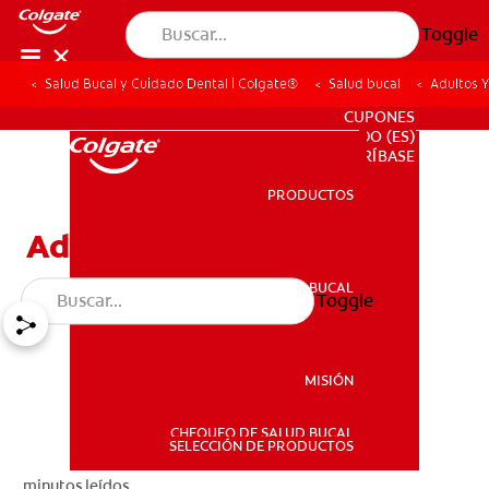
Toggle
Salud Bucal y Cuidado Dental | Colgate®
Salud bucal
Adultos Y
PARA PROFESIONALES
CUPONES
DO (ES)
SUSCRÍBASE
PRODUCTOS
PRODUCTOS
Adultos Y Flúor
SALUD BUCAL
Toggle
SALUD BUCAL
MISIÓN
CHEQUEO DE SALUD BUCAL
MISIÓN
SELECCIÓN DE PRODUCTOS
minutos leídos