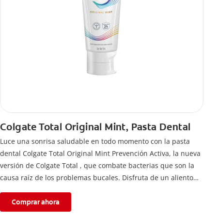
Colgate Total Original Mint, Pasta Dental
Luce una sonrisa saludable en todo momento con la pasta
dental Colgate Total Original Mint Prevención Activa, la nueva
versión de Colgate Total , que combate bacterias que son la
causa raíz de los problemas bucales. Disfruta de un aliento
fresco y mantén una salud bucal completa, gracias a la nueva
fórmula con desempeño superior**** de la pasta de dientes
Comprar ahora
Colgate Total que te ofrece 24 horas** de protección