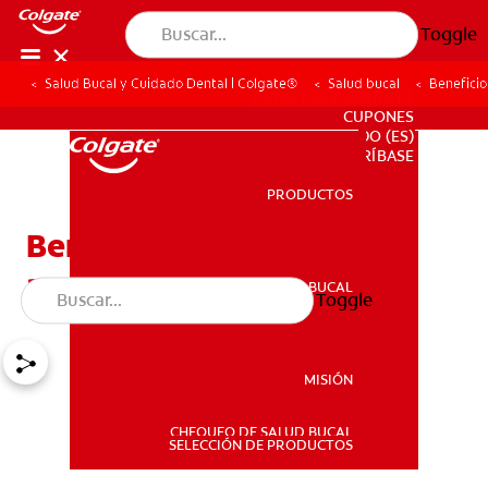
Toggle
Salud Bucal y Cuidado Dental | Colgate®
Salud bucal
Beneficio
PARA PROFESIONALES
CUPONES
DO (ES)
SUSCRÍBASE
PRODUCTOS
PRODUCTOS
Beneficios del flúor en el
agua para la salud bucal
SALUD BUCAL
Toggle
SALUD BUCAL
MISIÓN
CHEQUEO DE SALUD BUCAL
MISIÓN
SELECCIÓN DE PRODUCTOS