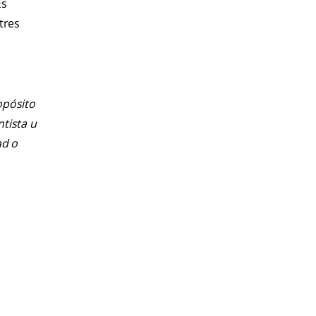
Es
tres
opósito
ntista u
ad o