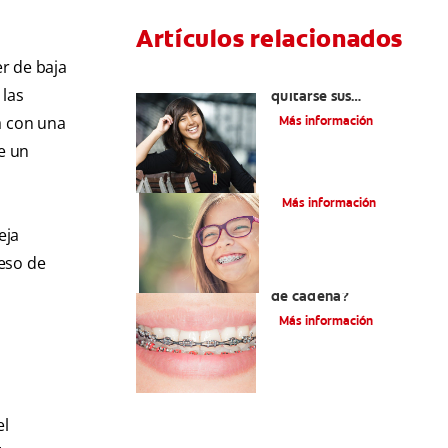
Artículos relacionados
er de baja
Cuatro motivos para
 las
quitarse sus
retenedores fijos
a con una
Más información
e un
¿Qué es la cera dental?
Más información
eja
eso de
¿Qué son los brackets
de cadena?
Más información
el