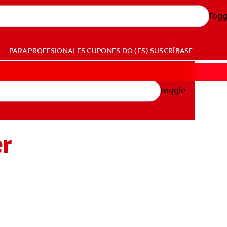
Togg
PARA PROFESIONALES
CUPONES
DO (ES)
SUSCRÍBASE
Toggle
er