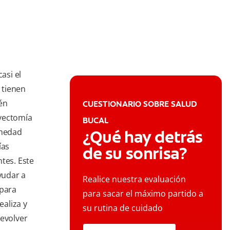
 casi el
 tienen
én
CUESTIONARIO SOBRE SALUD
ivectomía
BUCAL
rmedad
¿Qué hay detrás
ías
de su sonrisa?
tes. Este
yudar a
Realice nuestra evaluación
 para
para sacar el máximo partido a
aliza y
su rutina de cuidado
devolver