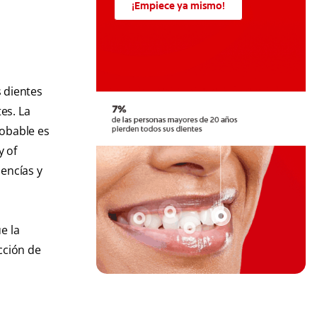
¡Empiece ya mismo!
s dientes
es. La
robable es
 of
 encías y
e la
cción de