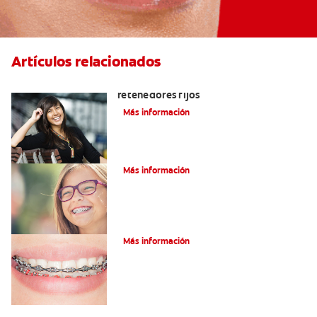
Artículos relacionados
Cuatro motivos para quitarse sus
retenedores fijos
Más información
¿Qué es la cera dental?
Más información
¿Qué son los brackets de cadena?
Más información