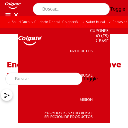
Toggle
Salud Bucal y Cuidado Dental | Colgate®
Salud bucal
Encías sa
PARA PROFESIONALES
CUPONES
DO (ES)
SUSCRÍBASE
PRODUCTOS
PRODUCTOS
Encías saludables: Una clave
para la salud en general
SALUD BUCAL
Toggle
SALUD BUCAL
MISIÓN
CHEQUEO DE SALUD BUCAL
MISIÓN
SELECCIÓN DE PRODUCTOS