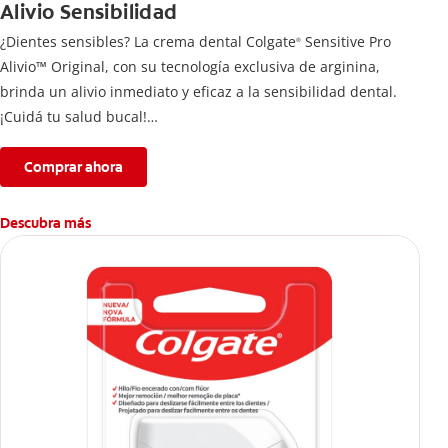
Alivio Sensibilidad
¿Dientes sensibles? La crema dental Colgate
Sensitive Pro
®
Alivio™ Original, con su tecnología exclusiva de arginina,
brinda un alivio inmediato y eficaz a la sensibilidad dental.
¡Cuidá tu salud bucal!
Si quieres evitar esa sensación incómoda en los dientes, usa
la crema de dientes Colgate
Sensitive Pro Alivio™ Original
Comprar ahora
®
para un alivio instantáneo* y duradero causado por la
sensibilidad dental.
Descubra más
*Con aplicación directa, masajeando por un minuto en cada
diente sensible.