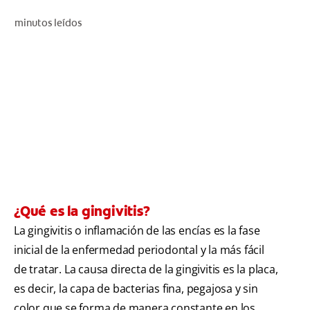
CHEQUEO DE SALUD BUCAL
minutos leídos
SELECCIÓN DE PRODUCTOS
PARA PROFESIONALES
CUPONES
DO (ES)
SUSCRÍBASE
¿Qué es la gingivitis?
La gingivitis o inflamación de las encías es la fase
inicial de la enfermedad periodontal y la más fácil
de tratar. La causa directa de la gingivitis es la placa,
es decir, la capa de bacterias fina, pegajosa y sin
color que se forma de manera constante en los