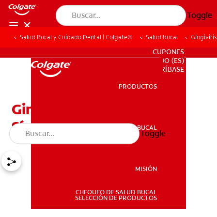
Toggle
Salud Bucal y Cuidado Dental | Colgate®
Salud bucal
Gingiviti
PARA PROFESIONALES
CUPONES
DO (ES)
SUSCRÍBASE
PRODUCTOS
PRODUCTOS
Gingivitis: Signos Y
Síntomas
SALUD BUCAL
Toggle
SALUD BUCAL
MISIÓN
CHEQUEO DE SALUD BUCAL
MISIÓN
SELECCIÓN DE PRODUCTOS