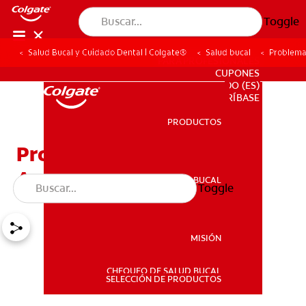
Toggle
Salud Bucal y Cuidado Dental | Colgate®
Salud bucal
Problema
PARA PROFESIONALES
CUPONES
DO (ES)
SUSCRÍBASE
PRODUCTOS
PRODUCTOS
Problemas Dentales
Asociados Con HIV/SIDA
SALUD BUCAL
Toggle
SALUD BUCAL
MISIÓN
CHEQUEO DE SALUD BUCAL
MISIÓN
SELECCIÓN DE PRODUCTOS