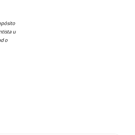
opósito
ntista u
ad o