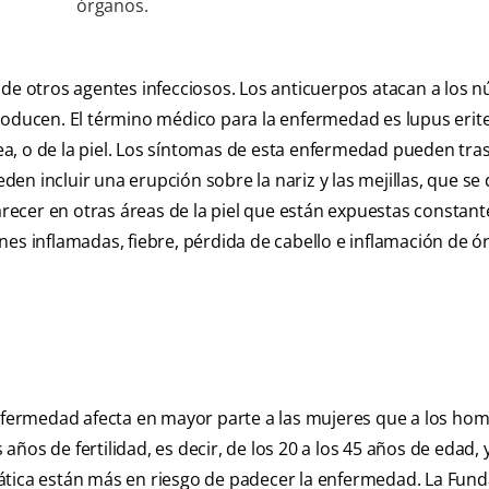
órganos.
de otros agentes infecciosos. Los anticuerpos atacan a los n
producen. El término médico para la enfermedad es lupus eri
a, o de la piel. Los síntomas de esta enfermedad pueden tra
en incluir una erupción sobre la nariz y las mejillas, que s
ecer en otras áreas de la piel que están expuestas constan
iones inflamadas, fiebre, pérdida de cabello e inflamación de ó
enfermedad afecta en mayor parte a las mujeres que a los hom
os de fertilidad, es decir, de los 20 a los 45 años de edad, y
ática están más en riesgo de padecer la enfermedad. La Fun