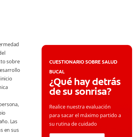
fermedad
del
cto sobre
CUESTIONARIO SOBRE SALUD
desarrollo
BUCAL
inicio
¿Qué hay detrás
nica
de su sonrisa?
persona,
Realice nuestra evaluación
pio
para sacar el máximo partido a
año. Las
su rutina de cuidado
as en sus