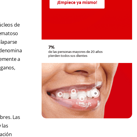
¡Empiece ya mismo!
úcleos de
tematoso
slaparse
e denomina
temente a
rganos,
bres. Las
 las
dación