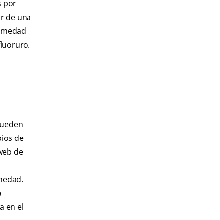
s por
ir de una
fermedad
fluoruro.
 pueden
bios de
 web de
rmedad.
a
a en el