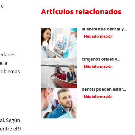
 el
Artículos relacionados
Efectos colaterales de
la anestesia dental y
causas de tratamiento
Más información
La cirugía y los
medades
cirujanos orales y
e la
maxilofaciales
Más información
 problemas
¿La migraña y el dolor
dental pueden estar
relacionados?
Más información
al. Según
entre el 9