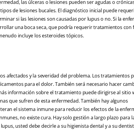
fermedad, las úlceras o lesiones pueden ser agudas o crónica
ipos de lesiones bucales. El diagnóstico inicial puede requer
minar si las lesiones son causadas por lupus o no. Si la en
arrollar una boca seca, que podría requerir tratamientos con 
a menudo incluye los esteroides tópicos.
nos afectados y la severidad del problema. Los tratamientos
dicamentos para el dolor. También será necesario hacer cam
más información sobre el tratamiento puede dirigirse al sitio
sonas que sufren de esta enfermedad. También hay algunos
ran el sistema inmune para reducir los efectos de la enfe
unes, no existe cura. Hay solo gestión a largo plazo para l
pus, usted debe decirle a su higienista dental y a su dentist