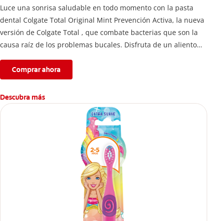
Luce una sonrisa saludable en todo momento con la pasta
dental Colgate Total Original Mint Prevención Activa, la nueva
versión de Colgate Total , que combate bacterias que son la
causa raíz de los problemas bucales. Disfruta de un aliento
fresco y mantén una salud bucal completa, gracias a la nueva
fórmula con desempeño superior**** de la pasta de dientes
Comprar ahora
Colgate Total que te ofrece 24 horas** de protección
antibacterial.
Descubra más
****Vs crema dental regular con flúor sin ingrediente
antibacterial.
**Con el cepillado 2 veces por día y uso continuo por 4
semanas.