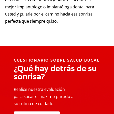
mejor implantólogo o implantóloga dental para
usted y guiarle por el camino hacia esa sonrisa
perfecta que siempre quiso.
CUESTIONARIO SOBRE SALUD BUCAL
¿Qué hay detrás de su
sonrisa?
Realice nuestra evaluación
para sacar el máximo partido a
su rutina de cuidado