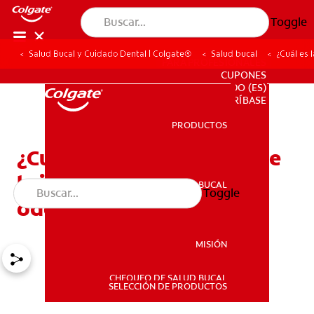
Toggle
Salud Bucal y Cuidado Dental | Colgate®
Salud bucal
¿Cuál es 
PARA PROFESIONALES
CUPONES
DO (ES)
SUSCRÍBASE
PRODUCTOS
PRODUCTOS
¿Cuál es la diferencia entre
la implantología oral y la
SALUD BUCAL
Toggle
SALUD BUCAL
odontología general?
MISIÓN
CHEQUEO DE SALUD BUCAL
MISIÓN
SELECCIÓN DE PRODUCTOS