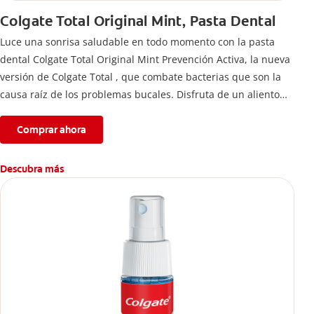
Colgate Total Original Mint, Pasta Dental
Luce una sonrisa saludable en todo momento con la pasta
dental Colgate Total Original Mint Prevención Activa, la nueva
versión de Colgate Total , que combate bacterias que son la
causa raíz de los problemas bucales. Disfruta de un aliento
fresco y mantén una salud bucal completa, gracias a la nueva
fórmula con desempeño superior**** de la pasta de dientes
Comprar ahora
Colgate Total que te ofrece 24 horas** de protección
antibacterial.
Descubra más
****Vs crema dental regular con flúor sin ingrediente
antibacterial.
**Con el cepillado 2 veces por día y uso continuo por 4
semanas.