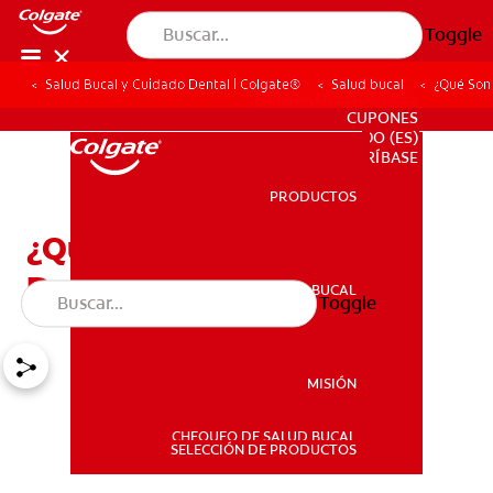
Toggle
Salud Bucal y Cuidado Dental | Colgate®
Salud bucal
¿Qué Son
PARA PROFESIONALES
CUPONES
DO (ES)
SUSCRÍBASE
PRODUCTOS
PRODUCTOS
¿Qué Son Los Implantes
Dentales?
SALUD BUCAL
Toggle
SALUD BUCAL
MISIÓN
CHEQUEO DE SALUD BUCAL
MISIÓN
SELECCIÓN DE PRODUCTOS