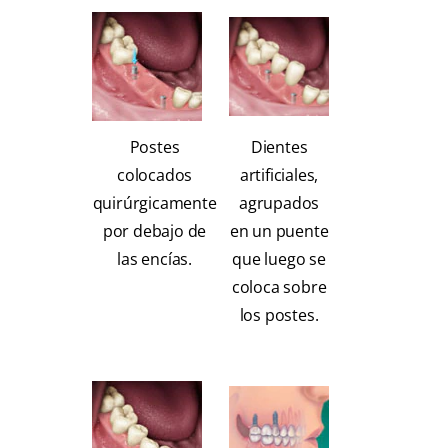
Postes
Dientes
colocados
artificiales,
quirúrgicamente
agrupados
por debajo de
en un puente
las encías.
que luego se
coloca sobre
los postes.