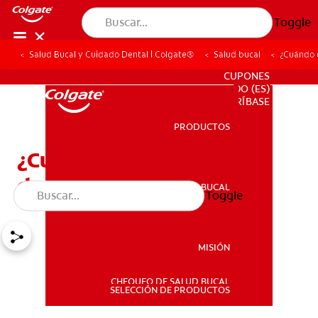
Toggle
Salud Bucal y Cuidado Dental | Colgate®
Salud bucal
¿Cuándo 
PARA PROFESIONALES
CUPONES
DO (ES)
SUSCRÍBASE
PRODUCTOS
PRODUCTOS
¿Cuándo empieza la
dentición en los bebés?
SALUD BUCAL
Toggle
SALUD BUCAL
MISIÓN
CHEQUEO DE SALUD BUCAL
MISIÓN
SELECCIÓN DE PRODUCTOS