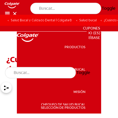
Toggle
Salud Bucal y Cuidado Dental | Colgate®
Salud bucal
¿Cuándo 
PARA PROFESIONALES
CUPONES
DO (ES)
SUSCRÍBASE
PRODUCTOS
PRODUCTOS
¿Cuándo empieza la
dentición en los bebés?
SALUD BUCAL
Toggle
SALUD BUCAL
MISIÓN
CHEQUEO DE SALUD BUCAL
MISIÓN
SELECCIÓN DE PRODUCTOS