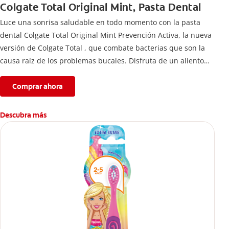
Colgate Total Original Mint, Pasta Dental
Luce una sonrisa saludable en todo momento con la pasta
dental Colgate Total Original Mint Prevención Activa, la nueva
versión de Colgate Total , que combate bacterias que son la
causa raíz de los problemas bucales. Disfruta de un aliento
fresco y mantén una salud bucal completa, gracias a la nueva
fórmula con desempeño superior**** de la pasta de dientes
Comprar ahora
Colgate Total que te ofrece 24 horas** de protección
antibacterial.
Descubra más
****Vs crema dental regular con flúor sin ingrediente
antibacterial.
**Con el cepillado 2 veces por día y uso continuo por 4
semanas.