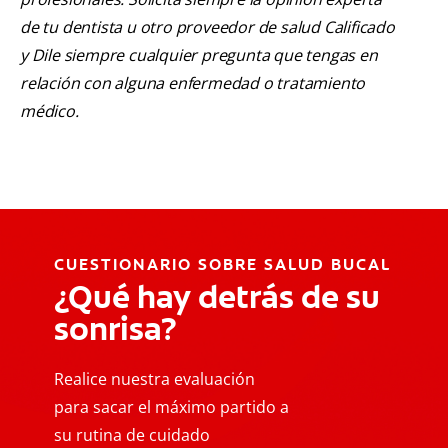
de tu dentista u otro proveedor de salud Calificado
y Dile siempre cualquier pregunta que tengas en
relación con alguna enfermedad o tratamiento
médico.
CUESTIONARIO SOBRE SALUD BUCAL
¿Qué hay detrás de su
sonrisa?
Realice nuestra evaluación
para sacar el máximo partido a
su rutina de cuidado