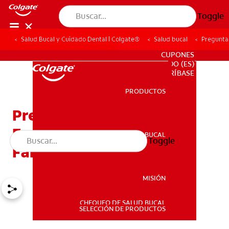
Toggle
Salud Bucal y Cuidado Dental | Colgate®
Salud bucal
Pregunta
PARA PROFESIONALES
CUPONES
DO (ES)
SUSCRÍBASE
PRODUCTOS
PRODUCTOS
Preguntas Y Respuestas
Frecuentes Para Las
SALUD BUCAL
Toggle
SALUD BUCAL
Familias
MISIÓN
CHEQUEO DE SALUD BUCAL
MISIÓN
SELECCIÓN DE PRODUCTOS