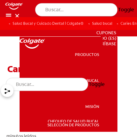
Toggle
Salud Bucal y Cuidado Dental | Colgate®
Salud bucal
Caries En
PARA PROFESIONALES
CUPONES
DO (ES)
SUSCRÍBASE
PRODUCTOS
PRODUCTOS
Caries En Niños: ¿QuéEs?
SALUD BUCAL
Toggle
SALUD BUCAL
MISIÓN
CHEQUEO DE SALUD BUCAL
MISIÓN
SELECCIÓN DE PRODUCTOS
minutos leídos