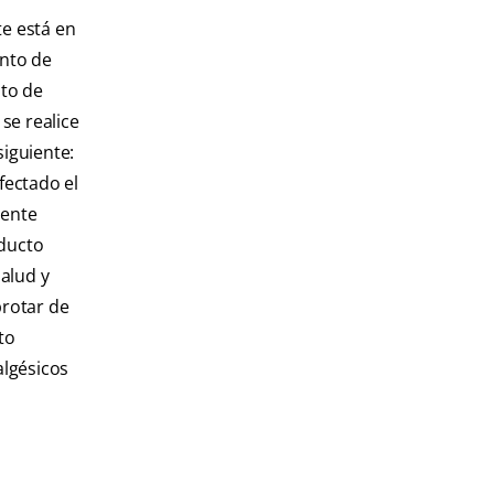
te está en
ento de
nto de
se realice
siguiente:
fectado el
iente
nducto
salud y
brotar de
to
algésicos