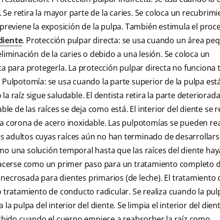
. Se retira la mayor parte de la caries. Se coloca un recubrim
 previene la exposición de la pulpa. También estimula el proc
diente
. Protección pulpar directa: se usa cuando un área pe
liminación de la caries o debido a una lesión. Se coloca un
para protegerla. La protección pulpar directa no funciona 
 Pulpotomía: se usa cuando la parte superior de la pulpa est
a raíz sigue saludable. El dentista retira la parte deteriorada
ble de las raíces se deja como está. El interior del diente se 
na corona de acero inoxidable. Las pulpotomías se pueden rea
s adultos cuyas raíces aún no han terminado de desarrollars
mo una solución temporal hasta que las raíces del diente ha
acerse como un primer paso para un tratamiento completo 
necrosada para dientes primarios (de leche). El tratamiento 
ratamiento de conducto radicular. Se realiza cuando la pul
a pulpa del interior del diente. Se limpia el interior del dient
sorbido cuando el cuerpo empiece a reabsorber la raíz como