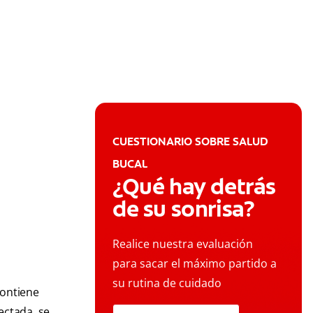
CUESTIONARIO SOBRE SALUD
BUCAL
¿Qué hay detrás
de su sonrisa?
Realice nuestra evaluación
para sacar el máximo partido a
su rutina de cuidado
contiene
ectada, se