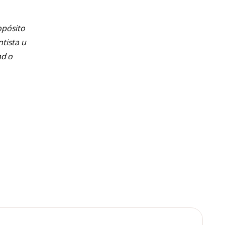
opósito
ntista u
ad o