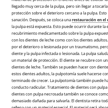
llegado muy cerca de la pulpa, pero sin llegar a tocarla
protección sobre el deterioro cercano a la pulpa. Esto
sanación. Después, se coloca una
restauración en el 
la pulpa está expuesta. Esto puede ocurrir durante la e
recubrimiento medicamentado sobre la pulpa expuesta 
con los dientes de leche como con los dientes adultos.
por el deterioro o lesionada por un traumatismo, pero l
diente y la pulpa infectada o lesionada. La pulpa saluda
un material de protección. El diente se recubre con u
dientes de leche. También se pueden hacer con diente
estos dientes adultos, la pulpotomía suele hacerse co
terminado de crecer. La pulpotomía también puede h
conducto radicular. Tratamiento de dientes con pulpa 
dientes con pulpa necrosada también se conoce como t
demasiado dañada para salvarla. El dentista retira toda l
rellena con un material especial. El material será ab