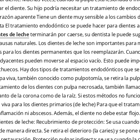
r el diente. Su hijo podría necesitar un tratamiento de endod
 razón aparente Tiene un diente muy sensible a los cambios 
ta El tratamiento endodóntico se puede hacer para dientes a
tes de leche
terminarán por caerse, su dentista le puede sug
causas naturales. Los dientes de leche son importantes para 
s para los dientes permanentes que los reemplazarán. Cuan
adyacentes pueden moverse al espacio vacío. Esto puede imp
chuecos. Hay dos tipos de tratamientos endodónticos que s
lpa viva, también conocido como pulpotomía, se retira la pulp
tratamiento de los dientes con pulpa necrosada, también llama
tanto de la corona como de la raíz. Si estos métodos no funci
 viva para los dientes primarios (de leche) Para que el trata
nflamación ni abscesos. Además, el diente no debe estar flojo
dientes de leche: Recubrimiento de protección: Se usa cuando 
e manera directa. Se retira el deterioro (la caries) y se pone
 restauración. Protección pulpar indirecta: se usa cuando la 