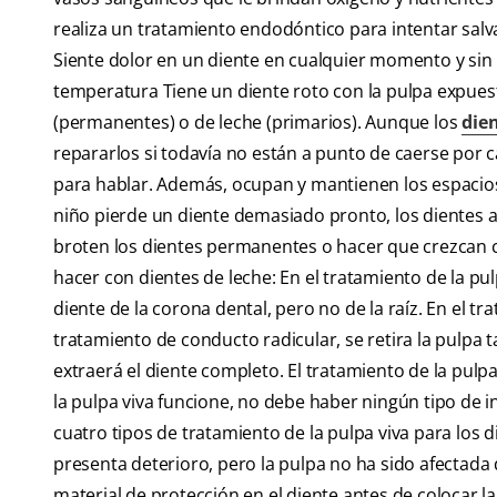
realiza un tratamiento endodóntico para intentar salva
Siente dolor en un diente en cualquier momento y sin
temperatura Tiene un diente roto con la pulpa expues
(permanentes) o de leche (primarios). Aunque los
dien
repararlos si todavía no están a punto de caerse por 
para hablar. Además, ocupan y mantienen los espacio
niño pierde un diente demasiado pronto, los dientes 
broten los dientes permanentes o hacer que crezcan 
hacer con dientes de leche: En el tratamiento de la pu
diente de la corona dental, pero no de la raíz. En el 
tratamiento de conducto radicular, se retira la pulpa 
extraerá el diente completo. El tratamiento de la pulpa
la pulpa viva funcione, no debe haber ningún tipo de i
cuatro tipos de tratamiento de la pulpa viva para los 
presenta deterioro, pero la pulpa no ha sido afectada d
material de protección en el diente antes de colocar la