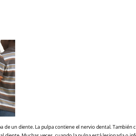
a de un diente. La pulpa contiene el nervio dental. También 
al diente. Muchas veces, cuando la pulpa está lesionada o inf