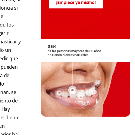
¡Empiece ya mismo!
oncia si:
de
dultos
erir
masticar y
do un
edir que
e pueden
a del
do
onan, se
miento de
. Hay
el diente
 un
caries ha