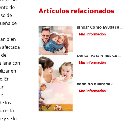
iento de
Artículos relacionados
eso de
¿Dolor de muela en
queña de
niños? Cómo ayudar a
tus pequeños en el
Más información
proceso
tan bien
á afectada
Atención De Salud
 del
Dental Para Niños Con
Necesidades Especiales
rellena con
Más información
lizar en
e. En
¿Qué es el labio
hendido bilateral?
yan
Más información
de
de los
pa está
e y se lo