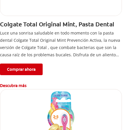
Colgate Total Original Mint, Pasta Dental
Luce una sonrisa saludable en todo momento con la pasta
dental Colgate Total Original Mint Prevención Activa, la nueva
versión de Colgate Total , que combate bacterias que son la
causa raíz de los problemas bucales. Disfruta de un aliento
fresco y mantén una salud bucal completa, gracias a la nueva
fórmula con desempeño superior**** de la pasta de dientes
Comprar ahora
Colgate Total que te ofrece 24 horas** de protección
antibacterial.
Descubra más
****Vs crema dental regular con flúor sin ingrediente
antibacterial.
**Con el cepillado 2 veces por día y uso continuo por 4
semanas.