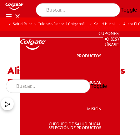
Toggle
Salud Bucal y Cuidado Dental | Colgate®
Salud bucal
Alista El
PARA PROFESIONALES
CUPONES
DO (ES)
SUSCRÍBASE
PRODUCTOS
PRODUCTOS
Alista El Cepillo De Dientes
Para Bebés
SALUD BUCAL
Toggle
SALUD BUCAL
MISIÓN
CHEQUEO DE SALUD BUCAL
MISIÓN
SELECCIÓN DE PRODUCTOS