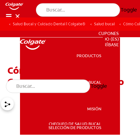
Toggle
Salud Bucal y Cuidado Dental | Colgate®
Salud bucal
Cómo Cui
PARA PROFESIONALES
CUPONES
DO (ES)
SUSCRÍBASE
PRODUCTOS
PRODUCTOS
Cómo Cuidar Sus Dientes
Con Un Cepillado Correcto
SALUD BUCAL
Toggle
SALUD BUCAL
MISIÓN
CHEQUEO DE SALUD BUCAL
MISIÓN
SELECCIÓN DE PRODUCTOS