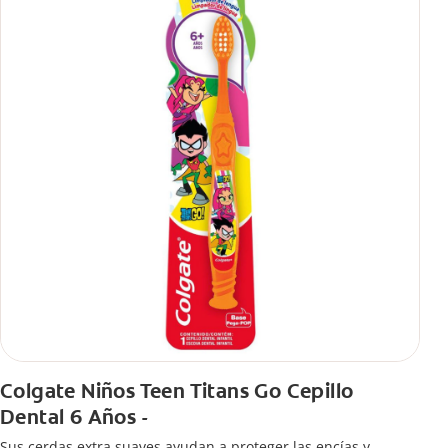
Colgate Niños Teen Titans Go Cepillo
Dental 6 Años -
Sus cerdas extra suaves ayudan a proteger las encías y