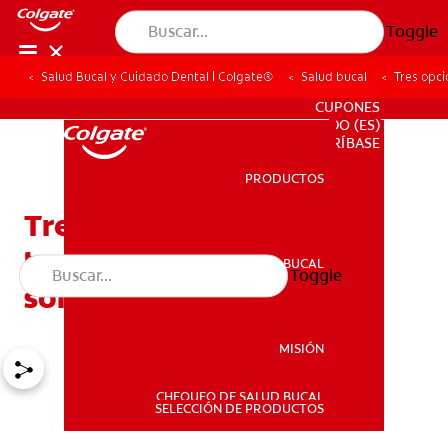
Toggle
Salud Bucal y Cuidado Dental | Colgate®
Salud bucal
Tres opci
PARA PROFESIONALES
CUPONES
DO (ES)
SUSCRÍBASE
PRODUCTOS
PRODUCTOS
Tres opciones de
tratamiento para una
SALUD BUCAL
Toggle
SALUD BUCAL
sonrisa gingival
MISIÓN
CHEQUEO DE SALUD BUCAL
MISIÓN
SELECCIÓN DE PRODUCTOS