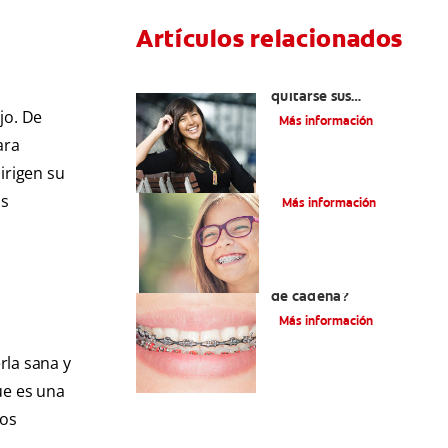
Artículos relacionados
Cuatro motivos para
quitarse sus
retenedores fijos
jo. De
Más información
ara
irigen su
¿Qué es la cera dental?
os
Más información
¿Qué son los brackets
de cadena?
Más información
rla sana y
ue es una
ños