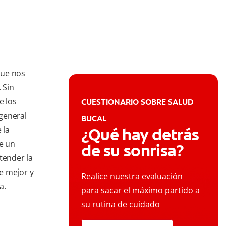
que nos
 Sin
e los
CUESTIONARIO SOBRE SALUD
 general
BUCAL
 la
¿Qué hay detrás
ne un
de su sonrisa?
tender la
e mejor y
Realice nuestra evaluación
a.
para sacar el máximo partido a
su rutina de cuidado