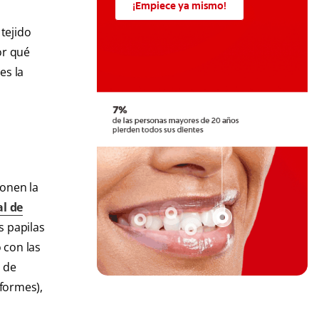
¡Empiece ya mismo!
tejido
or qué
es la
ponen la
al de
s papilas
o con las
d de
iformes),