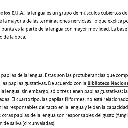
e los E.U.A.
, la lengua es un grupo de músculos cubiertos de 
e la mayoría de las terminaciones nerviosas, lo que explica p
punta es la parte de la lengua con mayor movilidad. La base 
o de la boca.
 papilas de la lengua. Estas son las protuberancias que com
 las papilas gustativas. De acuerdo con la
Biblioteca Nacion
 la lengua; sin embargo, sólo tres tienen papilas gustativas: la
adas. El cuarto tipo, las papilas filiformes, no está relacionad
n las responsables del tacto en la lengua y le dan la capacida
s otras papilas de la lengua son responsables del gusto (fung
n de saliva (circunvaladas).