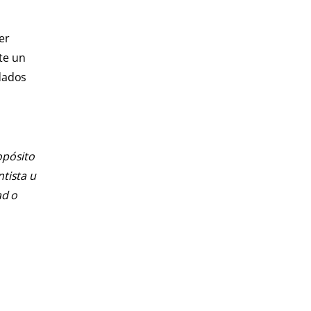
er
te un
idados
opósito
ntista u
ad o