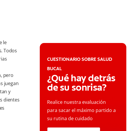
e le
as. Todos
rias
CUESTIONARIO SOBRE SALUD
BUCAL
n, pero
¿Qué hay detrás
as juegan
de su sonrisa?
tan y
os dientes
Realice nuestra evaluación
 es
para sacar el máximo partido a
su rutina de cuidado