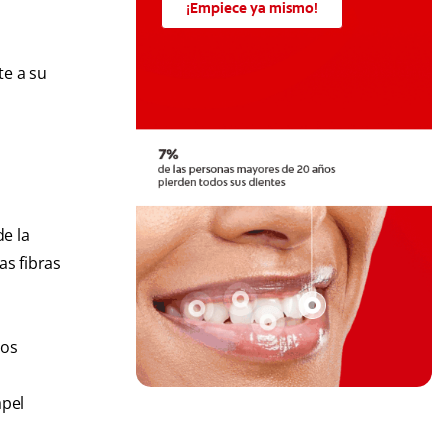
¡Empiece ya mismo!
te a su
de la
as fibras
los
apel