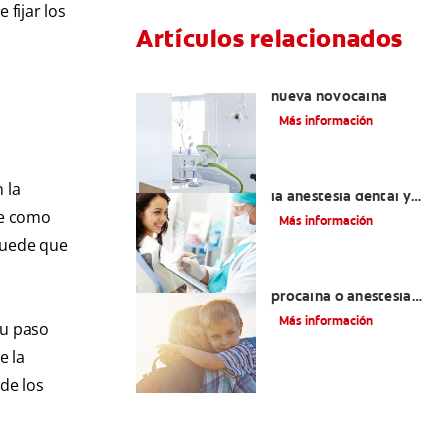
fijar los
Artículos relacionados
Articaína dental: La
nueva novocaína
Más información
Efectos colaterales de
n la
la anestesia dental y
causas de tratamiento
nte como
Más información
 puede que
Efectos alternos de la
procaína o anestesia
dental
Más información
su paso
e la
de los