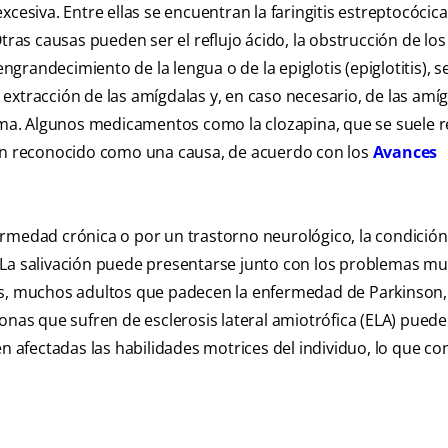
cesiva. Entre ellas se encuentran la faringitis estreptocócica,
tras causas pueden ser el reflujo ácido, la obstrucción de los
randecimiento de la lengua o de la epiglotis (epiglotitis), s
 extracción de las amígdalas y, en caso necesario, de las amí
lema. Algunos medicamentos como la clozapina, que se suele r
han reconocido como una causa, de acuerdo con los
Avances
ermedad crónica o por un trastorno neurológico, la condición
 La salivación puede presentarse junto con los problemas m
más, muchos adultos que padecen la enfermedad de Parkinson,
onas que sufren de esclerosis lateral amiotrófica (ELA) pued
en afectadas las habilidades motrices del individuo, lo que co