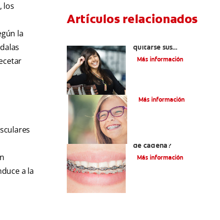
 los
Artículos relacionados
egún la
Cuatro motivos para
gdalas
quitarse sus
retenedores fijos
Más información
ecetar
¿Qué es la cera dental?
Más información
usculares
¿Qué son los brackets
de cadena?
en
Más información
nduce a la