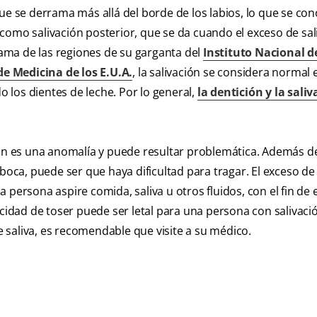
que se derrama más allá del borde de los labios, lo que se c
omo salivación posterior, que se da cuando el exceso de sali
grama de las regiones de su garganta del
Instituto Nacional d
de Medicina de los E.U.A.
, la salivación se considera normal 
los dientes de leche. Por lo general,
la dentición y la sali
ión es una anomalía y puede resultar problemática. Además de
la boca, puede ser que haya dificultad para tragar. El exceso de 
la persona aspire comida, saliva u otros fluidos, con el fin de 
dad de toser puede ser letal para una persona con salivaci
de saliva, es recomendable que visite a su médico.