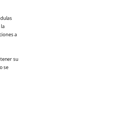
ndulas
 la
ciones a
ntener su
o se