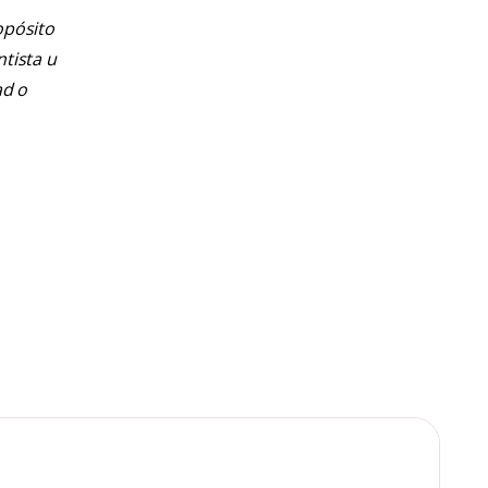
opósito
ntista u
ad o