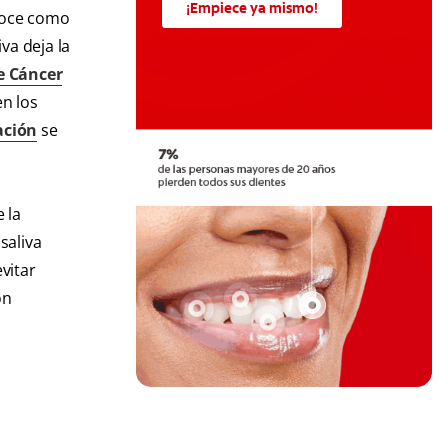
¡Empiece ya mismo!
onoce como
va deja la
e Cáncer
en los
vación
se
 la
saliva
evitar
ón