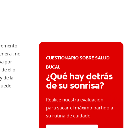
ncremento
general, no
CUESTIONARIO SOBRE SALUD
va por
BUCAL
 de ello,
¿Qué hay detrás
y de la
de su sonrisa?
 puede
Realice nuestra evaluación
para sacar el máximo partido a
su rutina de cuidado