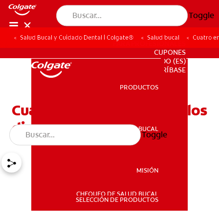
Toggle
Salud Bucal y Cuidado Dental | Colgate®
Salud bucal
Cuatro e
PARA PROFESIONALES
CUPONES
DO (ES)
SUSCRÍBASE
PRODUCTOS
PRODUCTOS
Cuatro enfermedades de los
dientes que no conocía
SALUD BUCAL
Toggle
SALUD BUCAL
MISIÓN
CHEQUEO DE SALUD BUCAL
MISIÓN
SELECCIÓN DE PRODUCTOS