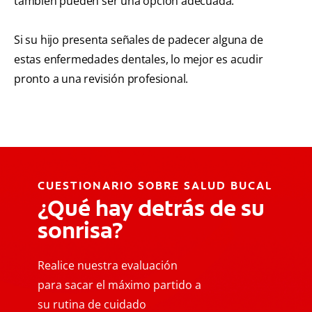
también pueden ser una opción adecuada.
Si su hijo presenta señales de padecer alguna de
estas enfermedades dentales, lo mejor es acudir
pronto a una revisión profesional.
CUESTIONARIO SOBRE SALUD BUCAL
¿Qué hay detrás de su
sonrisa?
Realice nuestra evaluación
para sacar el máximo partido a
su rutina de cuidado