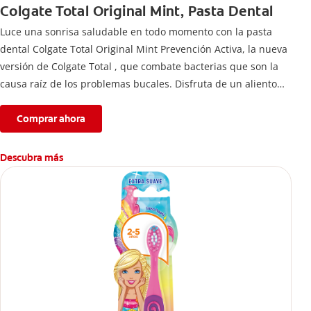
Colgate Total Original Mint, Pasta Dental
Luce una sonrisa saludable en todo momento con la pasta
dental Colgate Total Original Mint Prevención Activa, la nueva
versión de Colgate Total , que combate bacterias que son la
causa raíz de los problemas bucales. Disfruta de un aliento
fresco y mantén una salud bucal completa, gracias a la nueva
fórmula con desempeño superior**** de la pasta de dientes
Comprar ahora
Colgate Total que te ofrece 24 horas** de protección
antibacterial.
Descubra más
****Vs crema dental regular con flúor sin ingrediente
antibacterial.
**Con el cepillado 2 veces por día y uso continuo por 4
semanas.