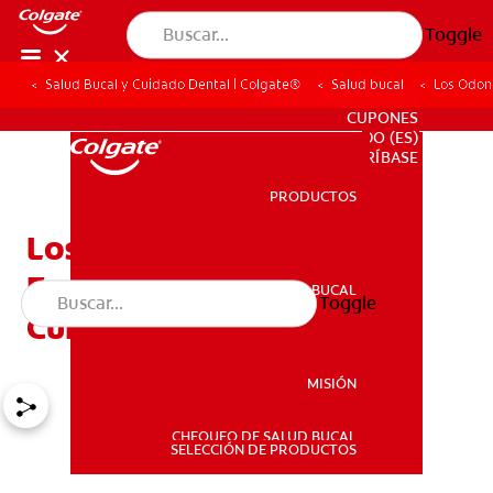
Toggle
Salud Bucal y Cuidado Dental | Colgate®
Salud bucal
Los Odon
PARA PROFESIONALES
CUPONES
DO (ES)
SUSCRÍBASE
PRODUCTOS
PRODUCTOS
Los Odontoblastos:
Funciones, Anomalías Y
SALUD BUCAL
Toggle
SALUD BUCAL
Cuidados
MISIÓN
CHEQUEO DE SALUD BUCAL
MISIÓN
SELECCIÓN DE PRODUCTOS