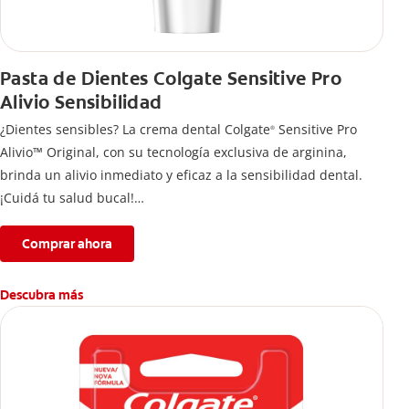
Pasta de Dientes Colgate Sensitive Pro
Alivio Sensibilidad
¿Dientes sensibles? La crema dental Colgate
Sensitive Pro
®
Alivio™ Original, con su tecnología exclusiva de arginina,
brinda un alivio inmediato y eficaz a la sensibilidad dental.
¡Cuidá tu salud bucal!
Si quieres evitar esa sensación incómoda en los dientes, usa
la crema de dientes Colgate
Sensitive Pro Alivio™ Original
Comprar ahora
®
para un alivio instantáneo* y duradero causado por la
sensibilidad dental.
Descubra más
*Con aplicación directa, masajeando por un minuto en cada
diente sensible.