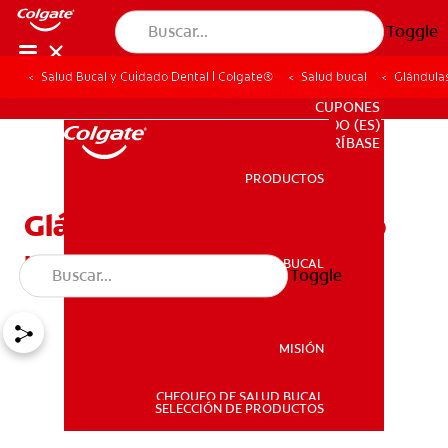
Toggle
Salud Bucal y Cuidado Dental | Colgate®
Salud bucal
Glándulas
PARA PROFESIONALES
CUPONES
DO (ES)
SUSCRÍBASE
PRODUCTOS
PRODUCTOS
Glándulas salivales: cómo
protegen tu salud oral
SALUD BUCAL
Toggle
SALUD BUCAL
MISIÓN
CHEQUEO DE SALUD BUCAL
MISIÓN
SELECCIÓN DE PRODUCTOS