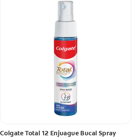
antibacterial.
**Con el cepillado 2 veces por día y uso continuo por 4
semanas.
Colgate Total 12 Enjuague Bucal Spray