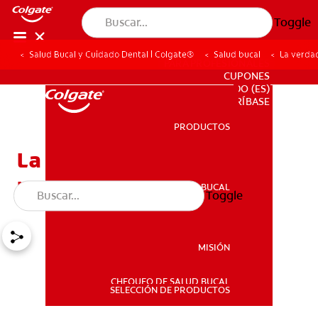
Toggle
Salud Bucal y Cuidado Dental | Colgate®
Salud bucal
La verda
PARA PROFESIONALES
CUPONES
DO (ES)
SUSCRÍBASE
PRODUCTOS
PRODUCTOS
La verdad sobre los
premolares
SALUD BUCAL
Toggle
SALUD BUCAL
MISIÓN
CHEQUEO DE SALUD BUCAL
MISIÓN
SELECCIÓN DE PRODUCTOS