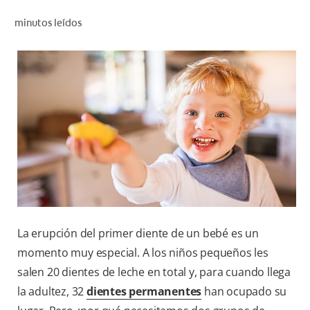
CHEQUEO DE SALUD BUCAL
minutos leídos
SELECCIÓN DE PRODUCTOS
PARA PROFESIONALES
CUPONES
DO (ES)
SUSCRÍBASE
La erupción del primer diente de un bebé es un
momento muy especial. A los niños pequeños les
salen 20 dientes de leche en total y, para cuando llega
la adultez, 32
dientes permanentes
han ocupado su