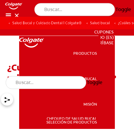
Toggle
Salud Bucal y Cuidado Dental | Colgate®
Salud bucal
¿Cuáles s
PARA PROFESIONALES
CUPONES
DO (ES)
SUSCRÍBASE
PRODUCTOS
PRODUCTOS
¿Cuáles son los dientes
primarios y sus cuidados?
SALUD BUCAL
Toggle
SALUD BUCAL
MISIÓN
CHEQUEO DE SALUD BUCAL
MISIÓN
SELECCIÓN DE PRODUCTOS