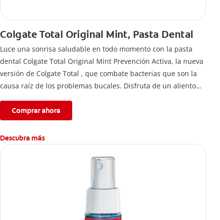
Colgate Total Original Mint, Pasta Dental
Luce una sonrisa saludable en todo momento con la pasta
dental Colgate Total Original Mint Prevención Activa, la nueva
versión de Colgate Total , que combate bacterias que son la
causa raíz de los problemas bucales. Disfruta de un aliento
fresco y mantén una salud bucal completa, gracias a la nueva
fórmula con desempeño superior**** de la pasta de dientes
Comprar ahora
Colgate Total que te ofrece 24 horas** de protección
antibacterial.
Descubra más
****Vs crema dental regular con flúor sin ingrediente
antibacterial.
**Con el cepillado 2 veces por día y uso continuo por 4
semanas.