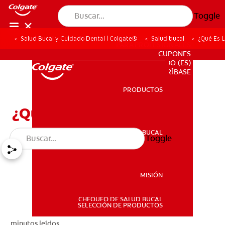
Toggle
Salud Bucal y Cuidado Dental | Colgate®
Salud bucal
¿Qué Es L
PARA PROFESIONALES
CUPONES
DO (ES)
SUSCRÍBASE
PRODUCTOS
PRODUCTOS
¿Qué Es La Micrognatia?
SALUD BUCAL
Toggle
SALUD BUCAL
MISIÓN
CHEQUEO DE SALUD BUCAL
MISIÓN
SELECCIÓN DE PRODUCTOS
minutos leídos