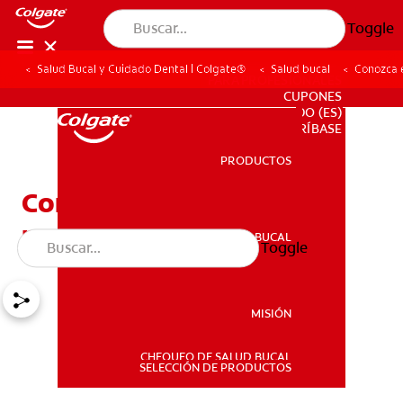
Toggle
Salud Bucal y Cuidado Dental | Colgate®
Salud bucal
Conozca 
PARA PROFESIONALES
CUPONES
DO (ES)
SUSCRÍBASE
PRODUCTOS
PRODUCTOS
Conozca el foramen
mandibular
SALUD BUCAL
Toggle
SALUD BUCAL
MISIÓN
CHEQUEO DE SALUD BUCAL
MISIÓN
SELECCIÓN DE PRODUCTOS