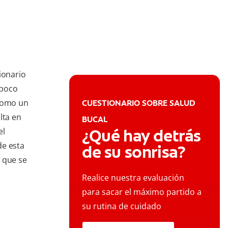
ionario
 poco
 como un
CUESTIONARIO SOBRE SALUD
lta en
BUCAL
¿Qué hay detrás
el
de esta
de su sonrisa?
 que se
Realice nuestra evaluación
para sacar el máximo partido a
su rutina de cuidado