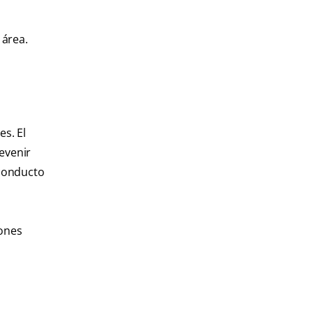
 área.
es. El
evenir
 conducto
iones