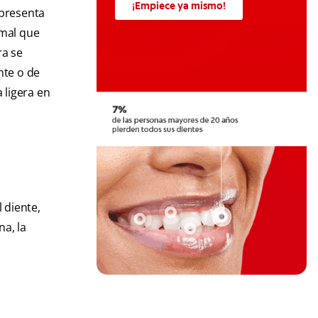
¡Empiece ya mismo!
 presenta
rmal que
ra se
nte o de
 ligera en
 diente,
a, la