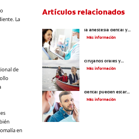
Artículos relacionados
lo
iente. La
Efectos colaterales de
la anestesia dental y
causas de tratamiento
Más información
La cirugía y los
cirujanos orales y
maxilofaciales
Más información
ional de
ollo
¿La migraña y el dolor
a
dental pueden estar
relacionados?
Más información
tes
mbién
nomalía en