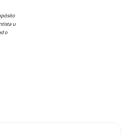
opósito
ntista u
ad o