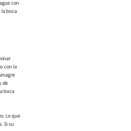
uague con
 la boca
minar
o con la
vinagre
s de
la boca
es. Lo que
. Si su