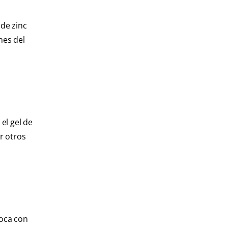
 de zinc
nes del
el gel de
r otros
boca con