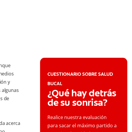
unque
emedios
CUESTIONARIO SOBRE SALUD
ión y
BUCAL
s algunas
¿Qué hay detrás
es de
de su sonrisa?
Realice nuestra evaluación
uda acerca
para sacar el máximo partido a
 no