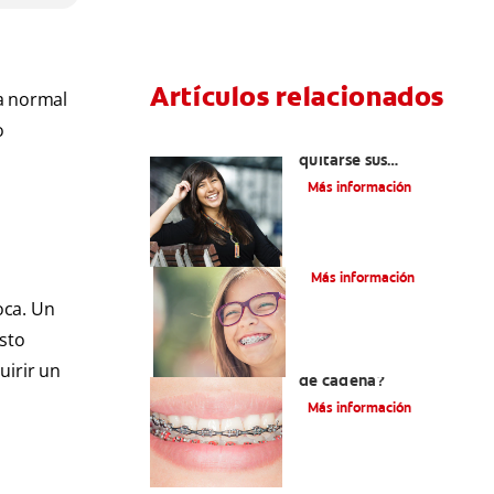
Artículos relacionados
sa normal
o
Cuatro motivos para
quitarse sus
retenedores fijos
Más información
¿Qué es la cera dental?
Más información
oca. Un
sto
¿Qué son los brackets
uirir un
de cadena?
Más información