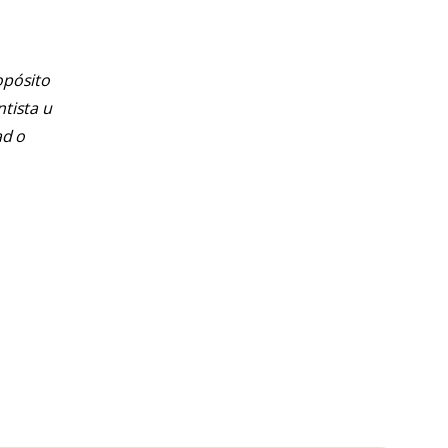
opósito
ntista u
ad o