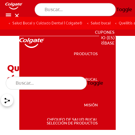
Toggle
Salud Bucal y Cuidado Dental | Colgate®
Salud bucal
Queilitis
PARA PROFESIONALES
CUPONES
DO (ES)
SUSCRÍBASE
PRODUCTOS
PRODUCTOS
Queilitis angular: Causas,
síntomas y tratamientos
SALUD BUCAL
Toggle
SALUD BUCAL
MISIÓN
CHEQUEO DE SALUD BUCAL
MISIÓN
SELECCIÓN DE PRODUCTOS