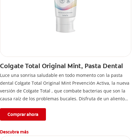
Colgate Total Original Mint, Pasta Dental
Luce una sonrisa saludable en todo momento con la pasta
dental Colgate Total Original Mint Prevención Activa, la nueva
versión de Colgate Total , que combate bacterias que son la
causa raíz de los problemas bucales. Disfruta de un aliento
fresco y mantén una salud bucal completa, gracias a la nueva
fórmula con desempeño superior**** de la pasta de dientes
Comprar ahora
Colgate Total que te ofrece 24 horas** de protección
antibacterial.
Descubra más
****Vs crema dental regular con flúor sin ingrediente