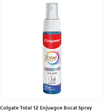
antibacterial.
**Con el cepillado 2 veces por día y uso continuo por 4
semanas.
Colgate Total 12 Enjuague Bucal Spray