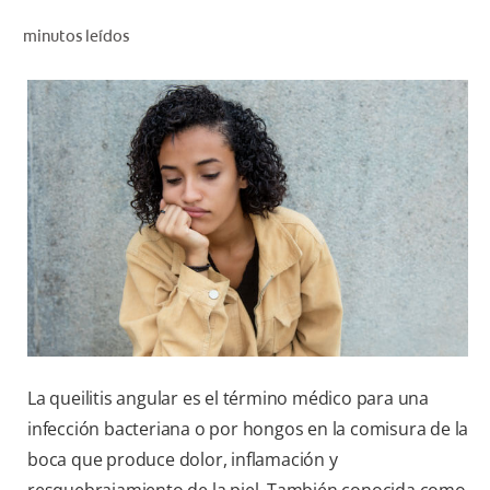
CHEQUEO DE SALUD BUCAL
minutos leídos
SELECCIÓN DE PRODUCTOS
PARA PROFESIONALES
CUPONES
DO (ES)
SUSCRÍBASE
La queilitis angular es el término médico para una
infección bacteriana o por hongos en la comisura de la
boca que produce dolor, inflamación y
resquebrajamiento de la piel. También conocida como