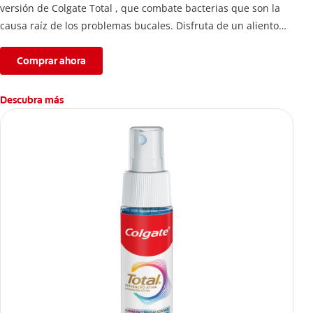
versión de Colgate Total , que combate bacterias que son la
causa raíz de los problemas bucales. Disfruta de un aliento
fresco y mantén una salud bucal completa, gracias a la nueva
fórmula con desempeño superior**** de la pasta de dientes
Comprar ahora
Colgate Total que te ofrece 24 horas** de protección
antibacterial.
Descubra más
****Vs crema dental regular con flúor sin ingrediente
antibacterial.
**Con el cepillado 2 veces por día y uso continuo por 4
semanas.