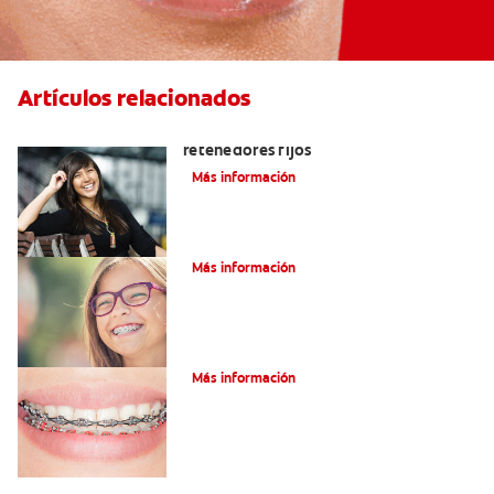
Artículos relacionados
Cuatro motivos para quitarse sus
retenedores fijos
Más información
¿Qué es la cera dental?
Más información
¿Qué son los brackets de cadena?
Más información