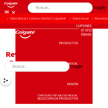
Toggle
Salud Bucal y Cuidado Dental | Colgate®
Salud bucal
Reventar 
PARA PROFESIONALES
CUPONES
DO (ES)
SUSCRÍBASE
PRODUCTOS
PRODUCTOS
Reventar el herpes labial:
¿Buena o mala idea?
SALUD BUCAL
Toggle
SALUD BUCAL
MISIÓN
CHEQUEO DE SALUD BUCAL
MISIÓN
SELECCIÓN DE PRODUCTOS