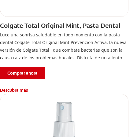
Colgate Total Original Mint, Pasta Dental
Luce una sonrisa saludable en todo momento con la pasta
dental Colgate Total Original Mint Prevención Activa, la nueva
versión de Colgate Total , que combate bacterias que son la
causa raíz de los problemas bucales. Disfruta de un aliento
fresco y mantén una salud bucal completa, gracias a la nueva
fórmula con desempeño superior**** de la pasta de dientes
Comprar ahora
Colgate Total que te ofrece 24 horas** de protección
antibacterial.
Descubra más
****Vs crema dental regular con flúor sin ingrediente
antibacterial.
**Con el cepillado 2 veces por día y uso continuo por 4
semanas.