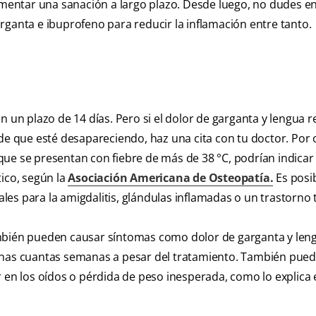
fomentar una sanación a largo plazo. Desde luego, no dudes e
rganta e ibuprofeno para reducir la inflamación entre tanto.
n un plazo de 14 días. Pero si el dolor de garganta y lengua r
de que esté desapareciendo, haz una cita con tu doctor. Por 
que se presentan con fiebre de más de 38 °C, podrían indicar
tico, según la
Asociación Americana de Osteopatía.
Es posi
es para la amigdalitis, glándulas inflamadas o un trastorno t
ambién pueden causar síntomas como dolor de garganta y len
unas cuantas semanas a pesar del tratamiento. También pued
 en los oídos o pérdida de peso inesperada, como lo explica 