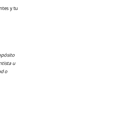
ntes y tu
opósito
ntista u
ad o