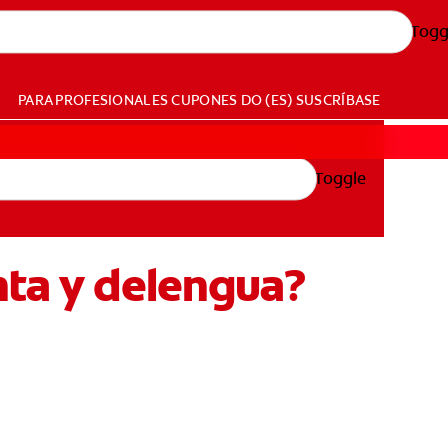
Togg
PARA PROFESIONALES
CUPONES
DO (ES)
SUSCRÍBASE
Toggle
nta y delengua?