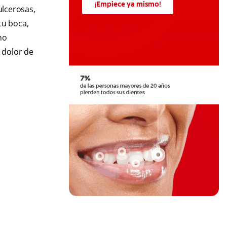
¡Empiece ya mismo!
lcerosas,
tu boca,
no
 dolor de