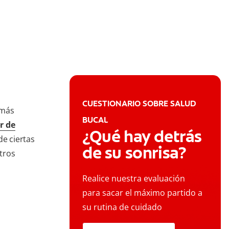
CUESTIONARIO SOBRE SALUD
 más
BUCAL
r de
¿Qué hay detrás
e ciertas
de su sonrisa?
tros
Realice nuestra evaluación
para sacar el máximo partido a
su rutina de cuidado