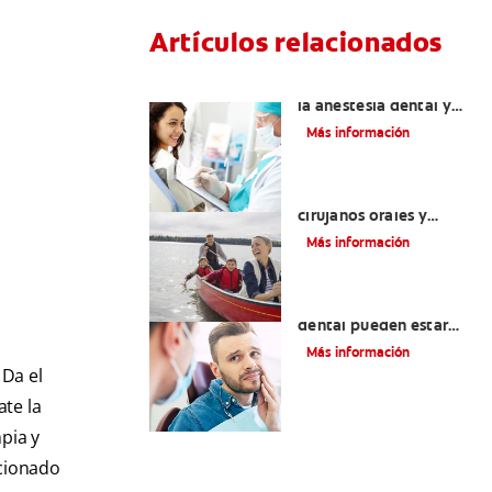
Artículos relacionados
Efectos colaterales de
la anestesia dental y
causas de tratamiento
Más información
La cirugía y los
cirujanos orales y
maxilofaciales
Más información
¿La migraña y el dolor
dental pueden estar
relacionados?
Más información
 Da el
te la
pia y
acionado