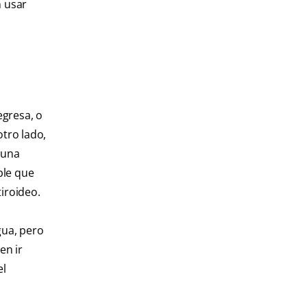
n usar
egresa, o
otro lado,
 una
ble que
iroideo.
gua, pero
en ir
el