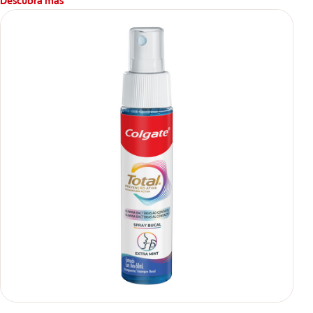
Descubra más
****Vs crema dental regular con flúor sin ingrediente
antibacterial.
**Con el cepillado 2 veces por día y uso continuo por 4
semanas.