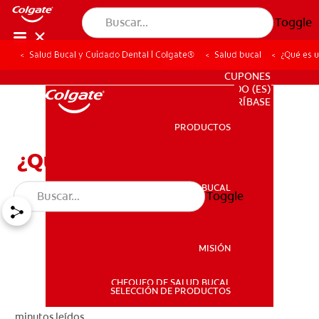
Toggle
Salud Bucal y Cuidado Dental | Colgate®
Salud bucal
¿Qué es u
PARA PROFESIONALES
CUPONES
DO (ES)
SUSCRÍBASE
PRODUCTOS
PRODUCTOS
¿Qué es un quiste bucal?
SALUD BUCAL
Toggle
SALUD BUCAL
MISIÓN
CHEQUEO DE SALUD BUCAL
MISIÓN
SELECCIÓN DE PRODUCTOS
minutos leídos