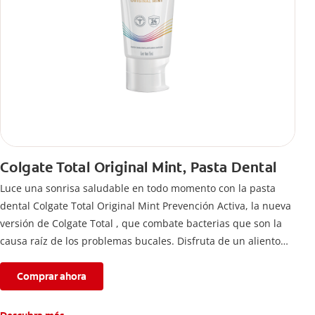
Colgate Total Original Mint, Pasta Dental
Luce una sonrisa saludable en todo momento con la pasta
dental Colgate Total Original Mint Prevención Activa, la nueva
versión de Colgate Total , que combate bacterias que son la
causa raíz de los problemas bucales. Disfruta de un aliento
fresco y mantén una salud bucal completa, gracias a la nueva
fórmula con desempeño superior**** de la pasta de dientes
Comprar ahora
Colgate Total que te ofrece 24 horas** de protección
antibacterial.