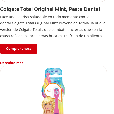
Colgate Total Original Mint, Pasta Dental
Luce una sonrisa saludable en todo momento con la pasta
dental Colgate Total Original Mint Prevención Activa, la nueva
versión de Colgate Total , que combate bacterias que son la
causa raíz de los problemas bucales. Disfruta de un aliento
fresco y mantén una salud bucal completa, gracias a la nueva
fórmula con desempeño superior**** de la pasta de dientes
Comprar ahora
Colgate Total que te ofrece 24 horas** de protección
antibacterial.
Descubra más
****Vs crema dental regular con flúor sin ingrediente
antibacterial.
**Con el cepillado 2 veces por día y uso continuo por 4
semanas.