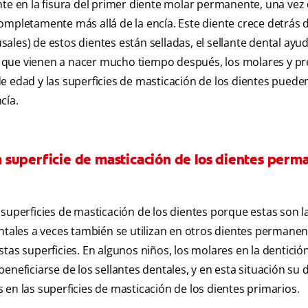
nte en la fisura del primer diente molar permanente, una vez 
ompletamente más allá de la encía. Este diente crece detrás d
usales) de estos dientes están selladas, el sellante dental ayu
ía, que vienen a nacer mucho tiempo después, los molares y p
e edad y las superficies de masticación de los dientes puede
cía.
 la superficie de masticación de los dientes per
superficies de masticación de los dientes porque estas son l
ntales a veces también se utilizan en otros dientes permanent
tas superficies. En algunos niños, los molares en la dentició
neficiarse de los sellantes dentales, y en esta situación su 
en las superficies de masticación de los dientes primarios.