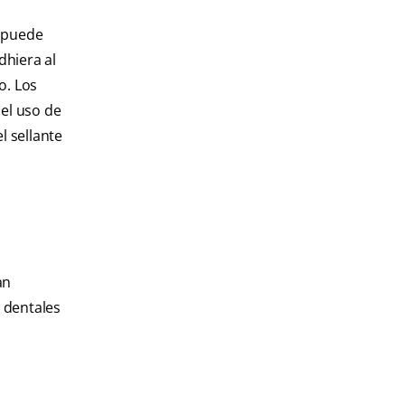
e puede
dhiera al
o. Los
 el uso de
l sellante
an
s dentales