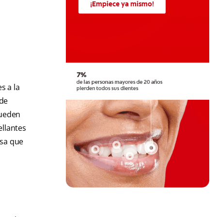
¡Empiece ya mismo!
s a la
 de
pueden
ellantes
isa que