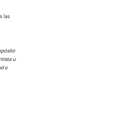
s las
opósito
ntista u
ad o