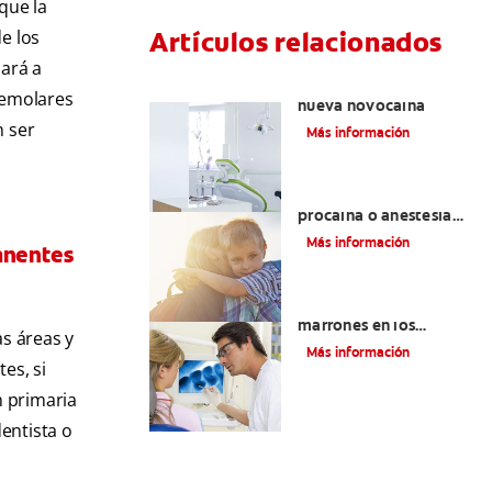
que la
Artículos relacionados
e los
dará a
Articaína dental: La
remolares
nueva novocaína
n ser
Más información
Efectos alternos de la
procaína o anestesia
dental
Más información
manentes
Qué causa las manchas
marrones en los
as áreas y
dientes
Más información
es, si
n primaria
dentista o