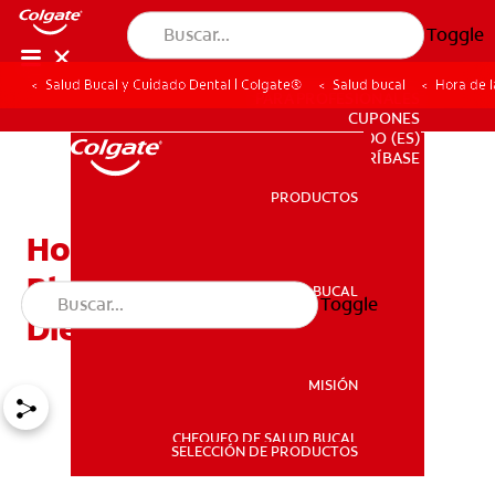
Toggle
Salud Bucal y Cuidado Dental | Colgate®
Salud bucal
Hora de l
PARA PROFESIONALES
CUPONES
DO (ES)
SUSCRÍBASE
PRODUCTOS
PRODUCTOS
Hora De La Verdad: ¿El
Blanqueamiento Deja Los
SALUD BUCAL
Toggle
SALUD BUCAL
Dientes Sensibles?
MISIÓN
CHEQUEO DE SALUD BUCAL
MISIÓN
SELECCIÓN DE PRODUCTOS