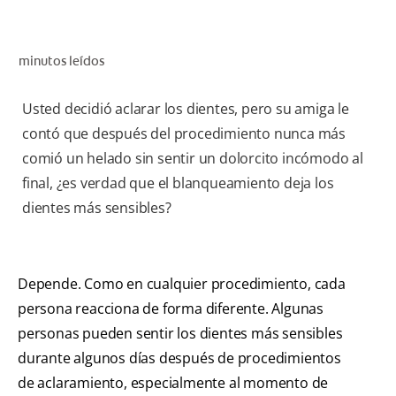
CHEQUEO DE SALUD BUCAL
SELECCIÓN DE PRODUCTOS
minutos leídos
Usted decidió aclarar los dientes, pero su amiga le
PARA PROFESIONALES
contó que después del procedimiento nunca más
comió un helado sin sentir un dolorcito incómodo al
CUPONES
final, ¿es verdad que el blanqueamiento deja los
DO (ES)
dientes más sensibles?
SUSCRÍBASE
Depende. Como en cualquier procedimiento, cada
persona reacciona de forma diferente. Algunas
personas pueden sentir los dientes más sensibles
durante algunos días después de procedimientos
de aclaramiento, especialmente al momento de