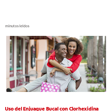
CHEQUEO DE SALUD BUCAL
SELECCIÓN DE PRODUCTOS
minutos leídos
PARA PROFESIONALES
CUPONES
DO (ES)
SUSCRÍBASE
Uso del Enjuague Bucal con Clorhexidina