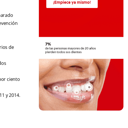
¡Empiece ya mismo!
parado
revención
rios de
dos
por ciento
11 y 2014.