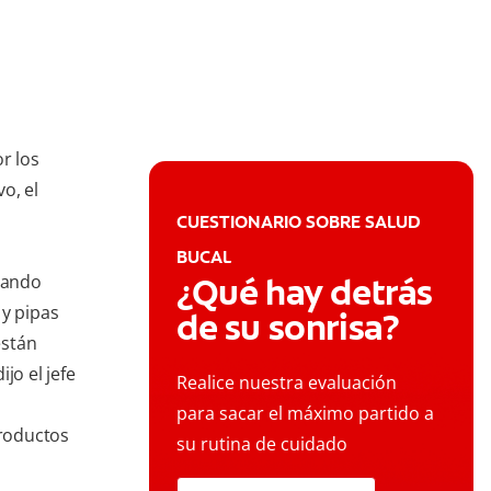
r los
o, el
CUESTIONARIO SOBRE SALUD
BUCAL
izando
¿Qué hay detrás
 y pipas
de su sonrisa?
están
jo el jefe
Realice nuestra evaluación
para sacar el máximo partido a
roductos
su rutina de cuidado