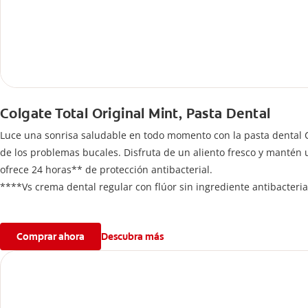
Colgate Total Original Mint, Pasta Dental
Luce una sonrisa saludable en todo momento con la pasta dental Co
de los problemas bucales. Disfruta de un aliento fresco y mantén
ofrece 24 horas** de protección antibacterial.
****Vs crema dental regular con flúor sin ingrediente antibacteria
**Con el cepillado 2 veces por día y uso continuo por 4 semanas.
Comprar ahora
Descubra más