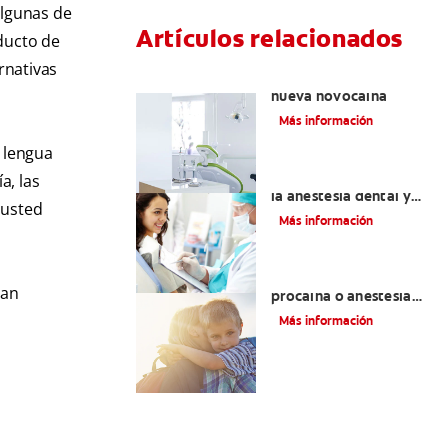
algunas de
Artículos relacionados
ducto de
rnativas
Articaína dental: La
nueva novocaína
Más información
a lengua
Efectos colaterales de
a, las
la anestesia dental y
 usted
causas de tratamiento
Más información
Efectos alternos de la
ran
procaína o anestesia
dental
Más información