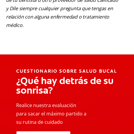
de tu dentista u otro proveedor de salud Calificado
y Dile siempre cualquier pregunta que tengas en
relación con alguna enfermedad o tratamiento
médico.
CUESTIONARIO SOBRE SALUD BUCAL
¿Qué hay detrás de su
sonrisa?
Realice nuestra evaluación
para sacar el máximo partido a
su rutina de cuidado