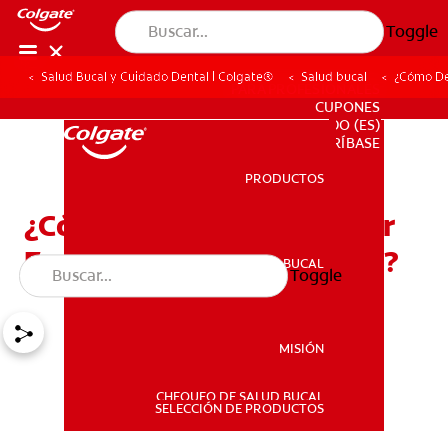
Toggle
Salud Bucal y Cuidado Dental | Colgate®
Salud bucal
¿Cómo Det
PARA PROFESIONALES
CUPONES
DO (ES)
SUSCRÍBASE
PRODUCTOS
PRODUCTOS
¿Cómo Determino El Color
Específico De Mis Dientes?
SALUD BUCAL
Toggle
SALUD BUCAL
MISIÓN
CHEQUEO DE SALUD BUCAL
MISIÓN
SELECCIÓN DE PRODUCTOS