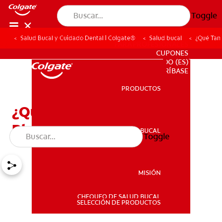
Toggle
Salud Bucal y Cuidado Dental | Colgate®
Salud bucal
¿Qué Tan
PARA PROFESIONALES
CUPONES
DO (ES)
SUSCRÍBASE
PRODUCTOS
PRODUCTOS
¿Qué Tan Seguro Es El
Blanqueamiento Dental?
SALUD BUCAL
Toggle
SALUD BUCAL
MISIÓN
CHEQUEO DE SALUD BUCAL
MISIÓN
SELECCIÓN DE PRODUCTOS