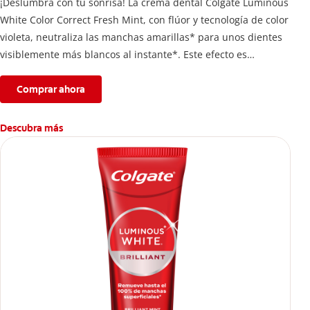
¡Deslumbra con tu sonrisa! La crema dental Colgate Luminous
White Color Correct Fresh Mint, con flúor y tecnología de color
violeta, neutraliza las manchas amarillas* para unos dientes
visiblemente más blancos al instante*. Este efecto es
temporal y te permite lucir una sonrisa radiante. Además,
protege el esmalte dental.
Comprar ahora
*El efecto es temporal.
Descubra más