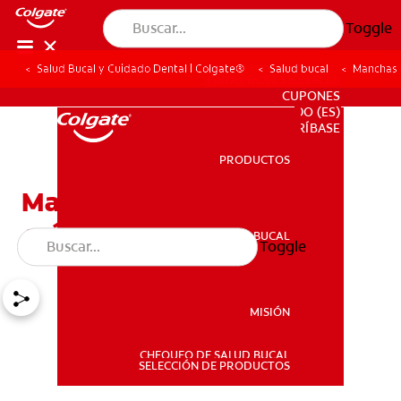
Toggle
Salud Bucal y Cuidado Dental | Colgate®
Salud bucal
Manchas 
PARA PROFESIONALES
CUPONES
DO (ES)
SUSCRÍBASE
PRODUCTOS
PRODUCTOS
Manchas en los dientes:
¿cómo se dan?
SALUD BUCAL
Toggle
SALUD BUCAL
MISIÓN
CHEQUEO DE SALUD BUCAL
MISIÓN
SELECCIÓN DE PRODUCTOS