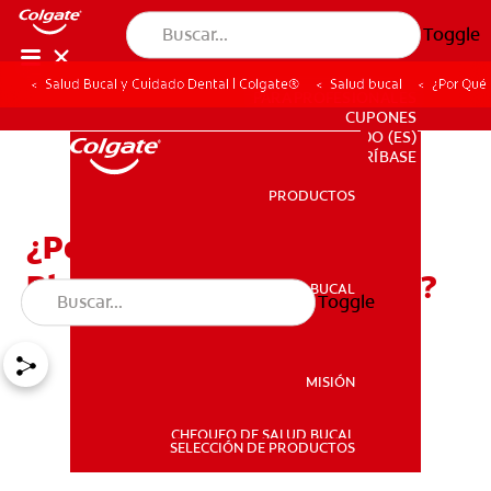
Toggle
Salud Bucal y Cuidado Dental | Colgate®
Salud bucal
¿Por Qué
PARA PROFESIONALES
CUPONES
DO (ES)
SUSCRÍBASE
PRODUCTOS
PRODUCTOS
¿Por Qué Debo
Blanquearme Los Dientes?
SALUD BUCAL
Toggle
SALUD BUCAL
MISIÓN
CHEQUEO DE SALUD BUCAL
MISIÓN
SELECCIÓN DE PRODUCTOS