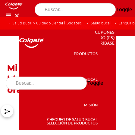
Toggle
Salud Bucal y Cuidado Dental | Colgate®
Salud bucal
Lengua bl
PARA PROFESIONALES
CUPONES
DO (ES)
SUSCRÍBASE
PRODUCTOS
PRODUCTOS
Mi bebé tiene la lengua
blanca: ¿Será candidiasis
SALUD BUCAL
Toggle
SALUD BUCAL
oral?
MISIÓN
CHEQUEO DE SALUD BUCAL
MISIÓN
SELECCIÓN DE PRODUCTOS