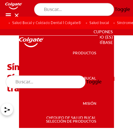
Toggle
Salud Bucal y Cuidado Dental | Colgate®
Salud bucal
Síndrome 
PARA PROFESIONALES
CUPONES
DO (ES)
SUSCRÍBASE
PRODUCTOS
PRODUCTOS
Síndrome de Eagle:
Síntomas y opciones para
SALUD BUCAL
Toggle
SALUD BUCAL
tratarlo
MISIÓN
CHEQUEO DE SALUD BUCAL
MISIÓN
SELECCIÓN DE PRODUCTOS