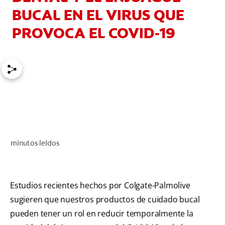
BUCAL EN EL VIRUS QUE
CHEQUEO DE SALUD BUCAL
SELECCIÓN DE PRODUCTOS
PROVOCA EL COVID-19
PARA PROFESIONALES
CUPONES
DO (ES)
SUSCRÍBASE
minutos leídos
Estudios recientes hechos por Colgate-Palmolive
sugieren que nuestros productos de cuidado bucal
pueden tener un rol en reducir temporalmente la