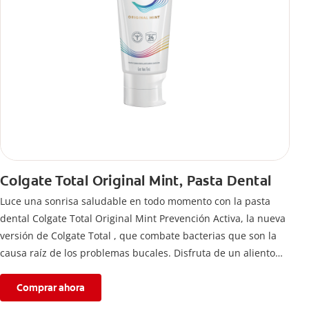
Colgate Total Original Mint, Pasta Dental
Luce una sonrisa saludable en todo momento con la pasta
dental Colgate Total Original Mint Prevención Activa, la nueva
versión de Colgate Total , que combate bacterias que son la
causa raíz de los problemas bucales. Disfruta de un aliento
fresco y mantén una salud bucal completa, gracias a la nueva
fórmula con desempeño superior**** de la pasta de dientes
Comprar ahora
Colgate Total que te ofrece 24 horas** de protección