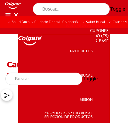
Toggle
Salud Bucal y Cuidado Dental | Colgate®
Salud bucal
Causas y
PARA PROFESIONALES
CUPONES
DO (ES)
SUSCRÍBASE
PRODUCTOS
PRODUCTOS
Causas y tratamiento de
una fractura mandibular
SALUD BUCAL
Toggle
SALUD BUCAL
MISIÓN
CHEQUEO DE SALUD BUCAL
MISIÓN
SELECCIÓN DE PRODUCTOS